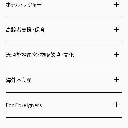
ホテル・レジャー
一括寮仲介
ビル管理
書籍・コミック
オフィス移転
鍵・カードキー
広告代理店
ディズニーリゾート(R)パートナーホテル
不動産投資
高齢者支援・保育
24時間コールセンター
住宅ローン
シティ・リゾートホテル
住まい・暮らし情報
札幌
・
京都
・
沖縄
保険・資産運用
介護・認可保育園
不動産オーナー様向け情報
ビジネスホテル
流通施設運営・物販飲食・文化
不動産信託
シニア総合窓口
横浜関内
・
流山おおたかの森
人事・総務部向け不動産情報
不動産投資信託(J-REIT)
府中
・
葛西
・
西葛西
ショッピングセンター
コワーキングスペース
人材派遣・紹介
日光温泉・川治温泉
海外不動産
府中
・
東岡崎
和風レストラン
信州・戸倉上山田温泉
京橋
・
新浦安
国際事業本部（日本）
茨城 ゴルフ場
文化・美術館
For Foreigners
上海
相田みつを美術館
カンボジア・ホテル
弘前れんが倉庫美術館
北京
Our English website
国内・海外旅行