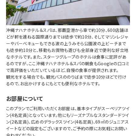
沖縄ナハナホテル＆スパは、那覇空港から車で約10分、600店舗ほ
どが軒を連ねる国際通りまでは徒歩で約10分、そしてマリンレジャ
ーやバーベキューもできる波の上うみそら公園波の上ビーチまで
も徒歩約10分と、移動もお買物も遊びも全部身近で便利な好立地
なホテルです。また、スターツグループのホテルは食事に定評があ
るのですが、ここ沖縄ナハナホテル＆スパの朝食もGoogleの口コミ
で高評価をいただいているほど、自慢の食事が提供されます。
観光をする場合でも、観光バスののりばまで徒歩10分ほどで行け
るので、お出かけするにもとても便利なホテルです。
お部屋について
このプランでご利用いただくお部屋は、基本タイプがスーペリアツイ
ン(4名定員)となっています。他にもリーズナブルなスタンダードツイ
ン(2名定員)、広めのデラックスツイン(4名定員)、69㎡のジュニアス
イートなどの設定もございますので、ご予約の際にお気軽にお問い
合わせください。