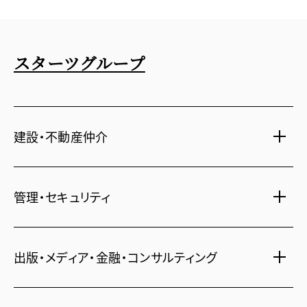
スターツグループ
建設・不動産仲介
土地活用・免震住宅
管理・セキュリティ
新築分譲マンション・新築戸建
注文住宅・リフォーム
マンション・アパート管理
出版・メディア・金融・コンサルティング
賃貸・売買物件情報
社宅代行
不動産仲介
時間貸し駐車場
女性向け情報