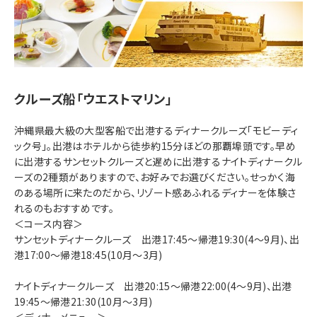
クルーズ船「ウエストマリン」
沖縄県最大級の大型客船で出港するディナークルーズ「モビーディ
ック号」。出港はホテルから徒歩約15分ほどの那覇埠頭です。早め
に出港するサンセットクルーズと遅めに出港するナイトディナークル
ーズの2種類がありますので、お好みでお選びください。せっかく海
のある場所に来たのだから、リゾート感あふれるディナーを体験さ
れるのもおすすめです。
＜コース内容＞
サンセットディナークルーズ 出港17:45～帰港19:30(4～9月)、出
港17:00～帰港18:45(10月～3月)
ナイトディナークルーズ 出港20:15～帰港22:00(4～9月)、出港
19:45～帰港21:30(10月～3月)