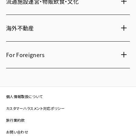
流通施設運営・物販飲食・文化
不動産信託
シニア総合窓口
横浜関内
・
流山おおたかの森
人事・総務部向け不動産情報
不動産投資信託(J-REIT)
府中
・
葛西
・
西葛西
ショッピングセンター
コワーキングスペース
人材派遣・紹介
日光温泉・川治温泉
海外不動産
府中
・
東岡崎
和風レストラン
信州・戸倉上山田温泉
京橋
・
新浦安
国際事業本部（日本）
茨城 ゴルフ場
文化・美術館
For Foreigners
上海
相田みつを美術館
カンボジア・ホテル
弘前れんが倉庫美術館
北京
Our English website
国内・海外旅行
広州
International Division
研修施設
武漢
Guide for residential and investment property in
個人情報取扱について
Japan
台北
カスタマーハラスメント対応ポリシー
在日本投资买房指南（簡体字）
香港
旅行業約款
在日本投資買房指南（繁体字）
ソウル
お問い合わせ