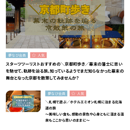
夢なび会員
人気
スターツツーリストおすすめの＼京都町歩き／幕末の藩士に思い
を馳せて、軌跡を辿る旅。知っているようでまだ知らなかった幕末の
舞台となった京都を散策してみませんか？
夢なび会員
人気
＼札幌で遊ぶ／ホテルエミオン札幌に泊まる北海
道の旅
～美味しい食も、感動の景色や心身ともに温まる温
泉もここから思いのままに～