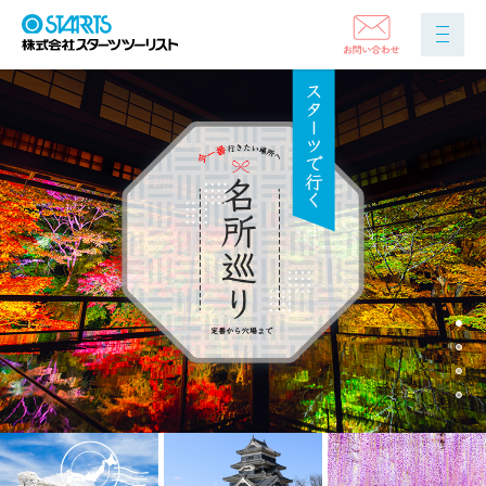
1
2
3
4