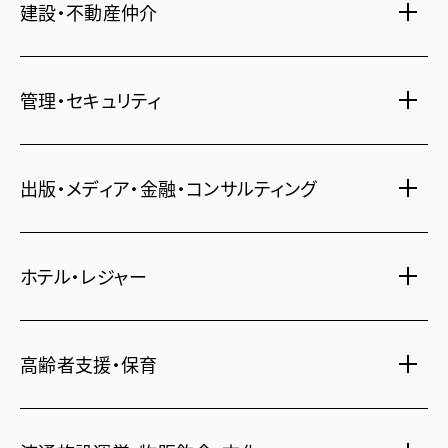
建設・不動産仲介
土地活用・免震住宅
管理・セキュリティ
新築分譲マンション・新築戸建
注文住宅・リフォーム
マンション・アパート管理
出版・メディア・金融・コンサルティング
賃貸・売買物件情報
社宅代行
不動産仲介
時間貸し駐車場
女性向け情報
ホテル・レジャー
一括寮仲介
ビル管理
書籍・コミック
オフィス移転
鍵・カードキー
広告代理店
ディズニーリゾート(R)パートナーホテル
不動産投資
高齢者支援・保育
24時間コールセンター
住宅ローン
シティ・リゾートホテル
住まい・暮らし情報
札幌
・
京都
・
沖縄
保険・資産運用
介護・認可保育園
不動産オーナー様向け情報
ビジネスホテル