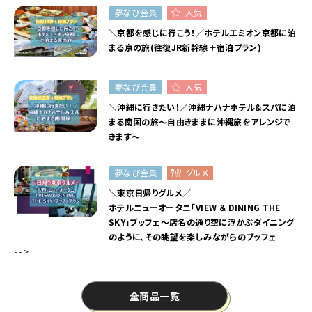
夢なび会員
人気
＼京都を感じに行こう！／ホテルエミオン京都に泊
まる京の旅(往復JR新幹線＋宿泊プラン)
夢なび会員
人気
＼沖縄に行きたい！／沖縄ナハナホテル＆スパに泊
まる南国の旅～自由きままに沖縄旅をアレンジで
きます～
夢なび会員
グルメ
＼東京日帰りグルメ／
ホテルニューオータニ「VIEW ＆ DINING THE
SKY」ブッフェ～店名の通り空に浮かぶダイニング
のように、その眺望を楽しみながらのブッフェ
-->
全商品一覧