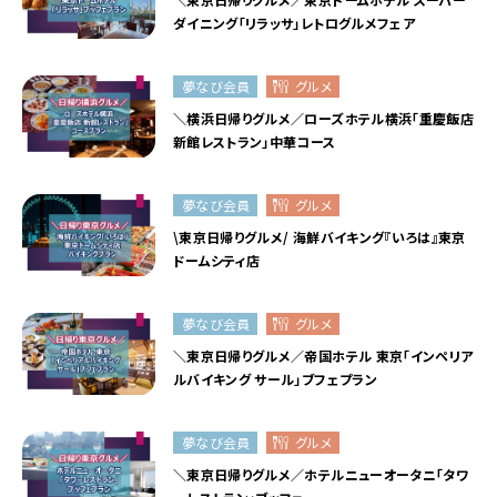
ダイニング「リラッサ」レトログルメフェア
夢なび会員
グルメ
＼横浜日帰りグルメ／ローズホテル横浜「重慶飯店
新館レストラン」中華コース
夢なび会員
グルメ
\東京日帰りグルメ/ 海鮮バイキング『いろは』東京
ドームシティ店
夢なび会員
グルメ
＼東京日帰りグルメ／帝国ホテル 東京「インペリア
ルバイキング サール」ブフェプラン
夢なび会員
グルメ
＼東京日帰りグルメ／ホテルニューオータニ「タワ