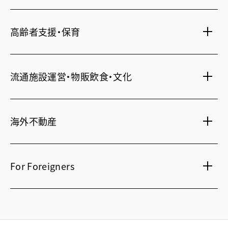
オフィス移転
鍵・カードキー
広告代理店
ディズニーリゾート(R)パートナーホテル
不動産投資
高齢者支援・保育
24時間コールセンター
住宅ローン
シティ・リゾートホテル
住まい・暮らし情報
札幌
・
京都
・
沖縄
保険・資産運用
介護・認可保育園
不動産オーナー様向け情報
ビジネスホテル
流通施設運営・物販飲食・文化
不動産信託
シニア総合窓口
横浜関内
・
流山おおたかの森
人事・総務部向け不動産情報
不動産投資信託(J-REIT)
府中
・
葛西
・
西葛西
ショッピングセンター
コワーキングスペース
人材派遣・紹介
日光温泉・川治温泉
海外不動産
府中
・
東岡崎
和風レストラン
信州・戸倉上山田温泉
京橋
・
新浦安
国際事業本部（日本）
茨城 ゴルフ場
文化・美術館
For Foreigners
上海
相田みつを美術館
カンボジア・ホテル
弘前れんが倉庫美術館
北京
Our English website
国内・海外旅行
広州
International Division
研修施設