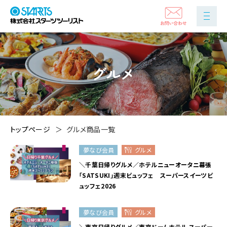
グルメ
トップページ
グルメ商品一覧
夢なび会員
グルメ
＼千葉日帰りグルメ／ホテルニューオータニ幕張
「SATSUKI」週末ビュッフェ スーパースイーツビ
ュッフェ2026
夢なび会員
グルメ
＼東京日帰りグルメ／東京ドームホテル スーパー