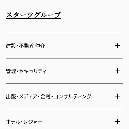
スターツグループ
建設・不動産仲介
土地活用・免震住宅
管理・セキュリティ
新築分譲マンション・新築戸建
注文住宅・リフォーム
マンション・アパート管理
出版・メディア・金融・コンサルティング
賃貸・売買物件情報
社宅代行
不動産仲介
時間貸し駐車場
女性向け情報
ホテル・レジャー
一括寮仲介
ビル管理
書籍・コミック