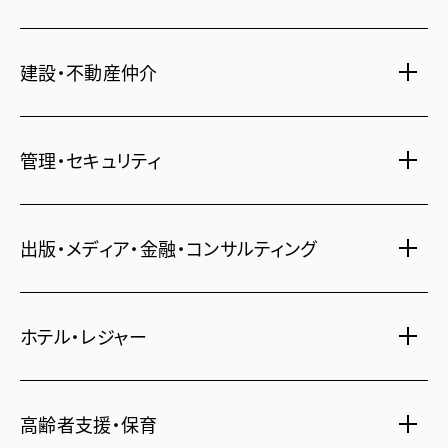
建設・不動産仲介
土地活用・免震住宅
管理・セキュリティ
新築分譲マンション・新築戸建
注文住宅・リフォーム
マンション・アパート管理
出版・メディア・金融・コンサルティング
賃貸・売買物件情報
社宅代行
不動産仲介
時間貸し駐車場
女性向け情報
ホテル・レジャー
一括寮仲介
ビル管理
書籍・コミック
オフィス移転
鍵・カードキー
広告代理店
ディズニーリゾート(R)パートナーホテル
不動産投資
高齢者支援・保育
24時間コールセンター
住宅ローン
シティ・リゾートホテル