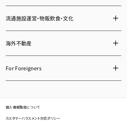
住まい・暮らし情報
札幌
・
京都
・
沖縄
保険・資産運用
介護・認可保育園
不動産オーナー様向け情報
ビジネスホテル
流通施設運営・物販飲食・文化
不動産信託
シニア総合窓口
横浜関内
・
流山おおたかの森
人事・総務部向け不動産情報
不動産投資信託(J-REIT)
府中
・
葛西
・
西葛西
ショッピングセンター
コワーキングスペース
人材派遣・紹介
日光温泉・川治温泉
海外不動産
府中
・
東岡崎
和風レストラン
信州・戸倉上山田温泉
京橋
・
新浦安
国際事業本部（日本）
茨城 ゴルフ場
文化・美術館
For Foreigners
上海
相田みつを美術館
カンボジア・ホテル
弘前れんが倉庫美術館
北京
Our English website
国内・海外旅行
広州
International Division
研修施設
武漢
Guide for residential and investment property in
個人情報取扱について
Japan
台北
カスタマーハラスメント対応ポリシー
在日本投资买房指南（簡体字）